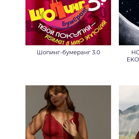
Шопинг-бумеранг 3.0
Н
EKO