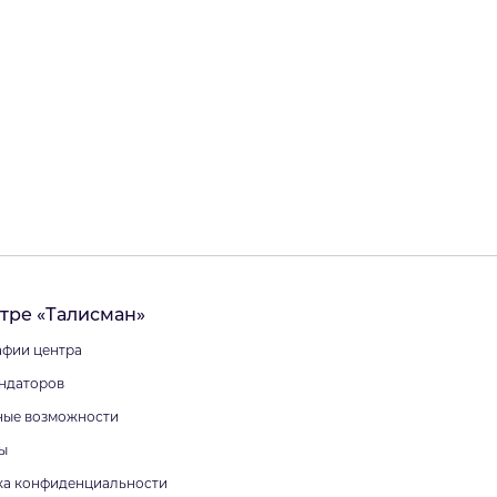
тре «Талисман»
фии центра
ндаторов
ные возможности
ы
ка конфиденциальности